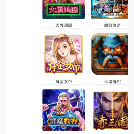
M
L
B
E
S
P
N