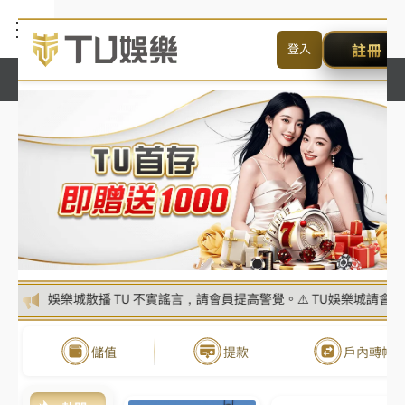
首
頁
西
甲
聯
賽
預
測
K
U
集
團
西
甲