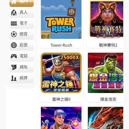
聯
賽
預
測
西
甲
足
球
運
彩
分
析
N
B
A
賽
程