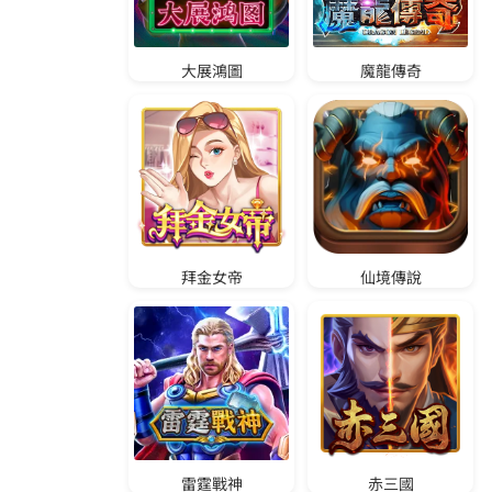
M
L
B
E
S
P
N