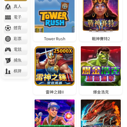
聯
賽
預
測
西
甲
足
球
運
彩
分
析
N
B
A
賽
程