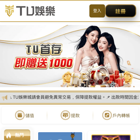
首
頁
西
甲
聯
賽
預
測
K
U
集
團
西
甲