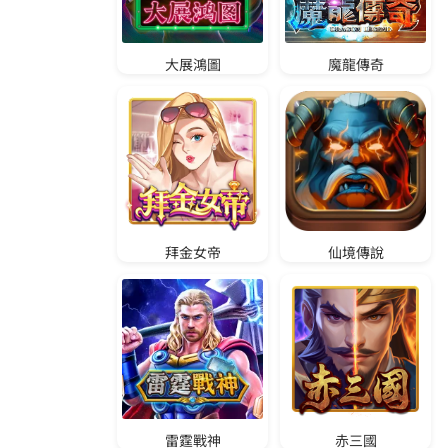
M
L
B
E
S
P
N