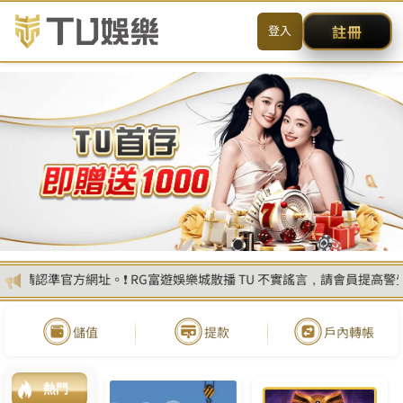
首
頁
西
甲
聯
賽
預
測
K
U
集
團
西
甲