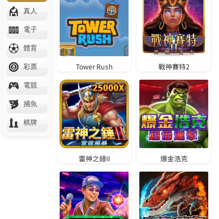
聯
賽
預
測
西
甲
足
球
運
彩
分
析
N
B
A
賽
程