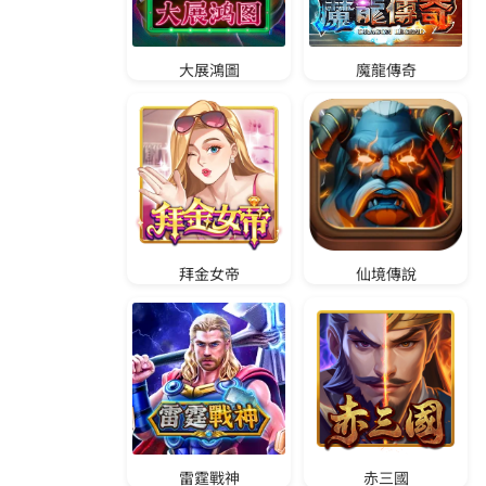
M
L
B
E
S
P
N