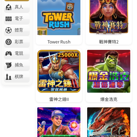
聯
賽
預
測
西
甲
足
球
運
彩
分
析
N
B
A
賽
程