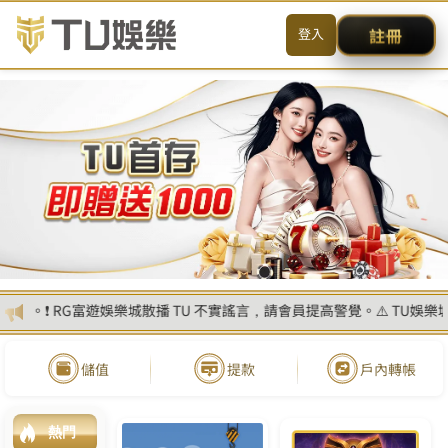
首
頁
西
甲
聯
賽
預
測
K
U
集
團
西
甲